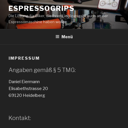
Zum
ESPRESSOGRIPS
Inhalt
Die Lösung für Biker, die Ihren Lieblingsgriff auch an der
springen
Espressomaschine haben wollen.
Menü
IMPRESSUM
Angaben gemäß § 5 TMG:
Daniel Eiermann
Elisabethstrasse 20
69120 Heidelberg
Kontakt: